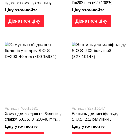
гiдрокостюму сухого типу
D=203 mm (529.10095)
S.O.S. міні (CS.200.12025)
Ціну уточнюйте
Ціну уточнюйте
Дізнатися ціну
Дізнатися ціну
Артикул: 400.15931
Артикул: 327.10147
Хомут для з`єднання балонів у
Вентиль для маніфольду
спарку S.O.S. D=203-40 mm
S.O.S. 232 bar лівий
(400.15931)
(327.10147)
Ціну уточнюйте
Ціну уточнюйте