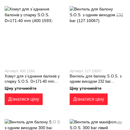
Артикул: 400.1593
Артикул: 127.10067
Хомут для з`єднання балонів у
Вентиль для балону S.O.S. з
спарку S.O.S. D=171-40 mm
одним виходом 232 bar
(400.1593)
(127.10067)
Ціну уточнюйте
Ціну уточнюйте
Дізнатися ціну
Дізнатися ціну