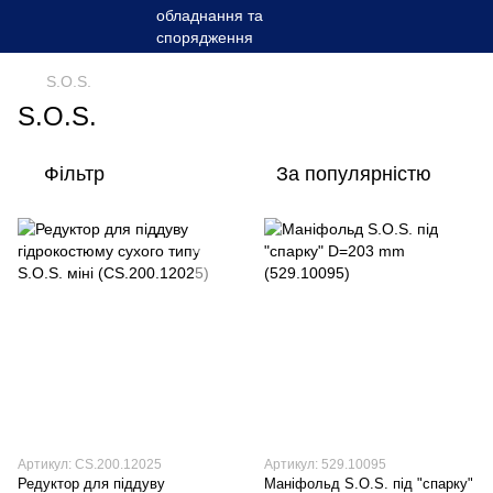
S.O.S.
S.O.S.
Фільтр
За популярністю
Артикул: CS.200.12025
Артикул: 529.10095
Редуктор для пiддуву
Маніфольд S.O.S. під "спарку"