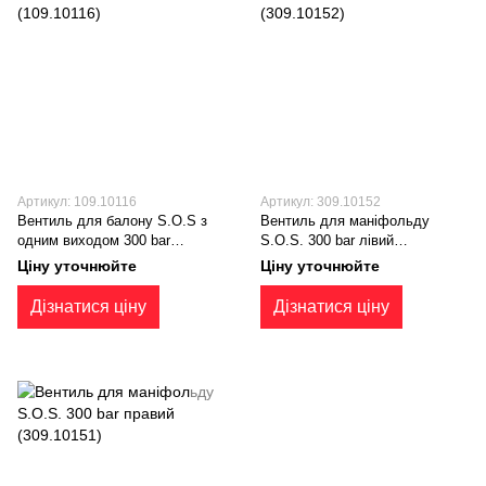
Артикул: 109.10116
Артикул: 309.10152
Вентиль для балону S.O.S з
Вентиль для маніфольду
одним виходом 300 bar
S.O.S. 300 bar лівий
(109.10116)
(309.10152)
Ціну уточнюйте
Ціну уточнюйте
Дізнатися ціну
Дізнатися ціну