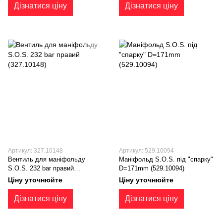
Дізнатися ціну
Дізнатися ціну
Артикул: 327.10148
Артикул: 529.10094
Вентиль для маніфольду
Маніфольд S.O.S. під "спарку"
S.O.S. 232 bar правий
D=171mm (529.10094)
(327.10148)
Ціну уточнюйте
Ціну уточнюйте
Дізнатися ціну
Дізнатися ціну