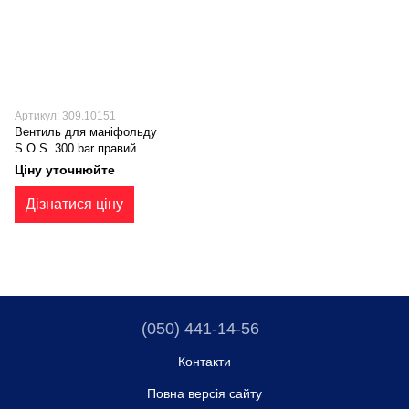
Артикул: 309.10151
Вентиль для маніфольду
S.O.S. 300 bar правий
(309.10151)
Ціну уточнюйте
Дізнатися ціну
(050) 441-14-56
Контакти
Повна версія сайту