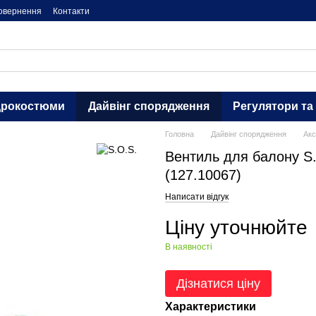
повернення
Контакти
дрокостюми
Дайвінг спорядження
Регулятори та
Головна
Дайвінг спорядження
Акс
Вентиль для балону S.
(127.10067)
Написати відгук
Ціну уточнюйте
В наявності
Дізнатися ціну
Характеристики