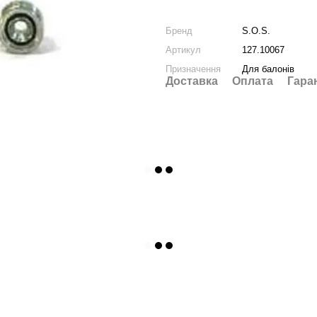
Бренд
S.O.S.
Артикул
127.10067
Призначення
Для балонів
Доставка
Оплата
Гара