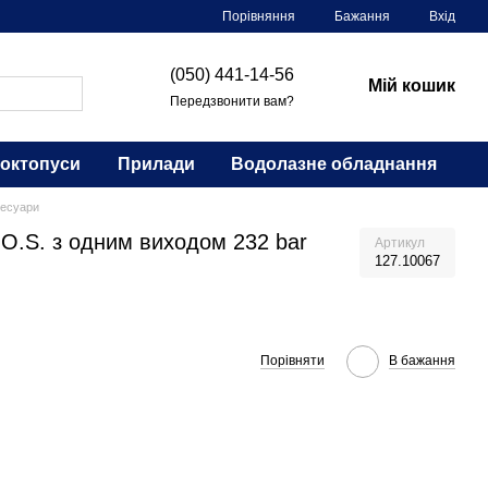
Порівняння
Бажання
Вхід
(050) 441-14-56
Мій кошик
Передзвонити вам?
 октопуси
Прилади
Водолазне обладнання
есуари
O.S. з одним виходом 232 bar
Артикул
127.10067
Порівняти
В бажання