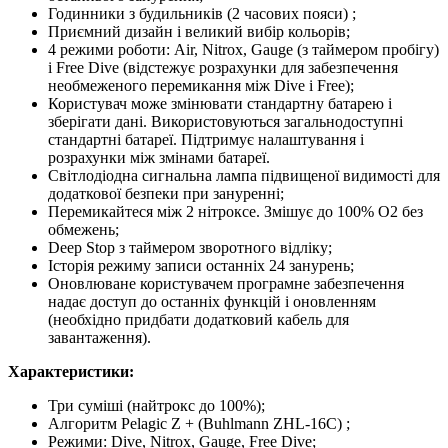
Годинники з будильників (2 часових пояси) ;
Приємний дизайн і великий вибір кольорів;
4 режими роботи: Air, Nitrox, Gauge (з таймером пробігу)
і Free Dive (відстежує розрахунки для забезпечення
необмеженого перемикання між Dive і Free);
Користувач може змінювати стандартну батарею і
зберігати дані. Використовуються загальнодоступні
стандартні батареї. Підтримує налаштування і
розрахунки між змінами батареї.
Світлодіодна сигнальна лампа підвищеної видимості для
додаткової безпеки при зануренні;
Перемикайтеся між 2 нітроксе. Змішує до 100% O2 без
обмежень;
Deep Stop з таймером зворотного відліку;
Історія режиму записи останніх 24 занурень;
Оновлюване користувачем програмне забезпечення
надає доступ до останніх функцій і оновленням
(необхідно придбати додатковий кабель для
завантаження).
Характеристики:
Три суміші (найтрокс до 100%);
Алгоритм Pelagic Z + (Buhlmann ZHL-16C) ;
Режими: Dive, Nitrox, Gauge, Free Dive;