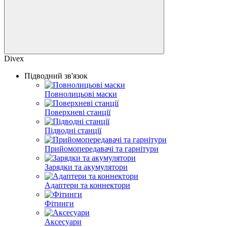
Divex
Підводний зв'язок
Повнолицьовi маски
Поверхневі станції
Пiдводнi станцiї
Прийомопередавачi та гарнітури
Зарядки та акумулятори
Адаптери та коннектори
Фітинги
Аксесуари