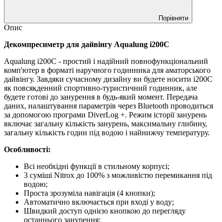
Порівняти
Опис
Декомпресиметр для дайвінгу Aqualung i200C
Aqualung i200C - простий і надійний повнофункціональний
комп'ютер в форматі наручного годинника для аматорського
дайвінгу. Завдяки сучасному дизайну ви будете носити i200C
як повсякденний спортивно-туристичний годинник, але
будете готові до занурення в будь-який момент. Передача
даних, налаштування параметрів через Bluetooth проводиться
за допомогою програми DiverLog +. Режим історії занурень
включає загальну кількість занурень, максимальну глибину,
загальну кількість годин під водою і найнижчу температуру.
Особливості:
Всі необхідні функції в стильному корпусі;
3 суміші Nitrox до 100% з можливістю перемикання під
водою;
Проста зрозуміла навігація (4 кнопки);
Автоматично включається при вході у воду;
Швидкий доступ однією кнопкою до перегляду
останнього занурення;