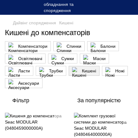
Дайвінг спорядження
Кишенi
Кишенi до компенсаторiв
Компенсатори
Спинки
Балони
Освітлювачі
Сумки
Маски
Ласти
Трубки
Кишенi
Ножі
Аксесуари
Фільтр
За популярністю