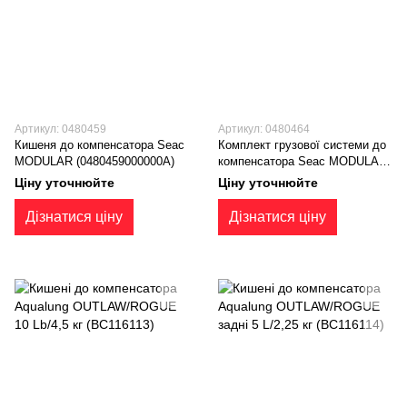
Артикул: 0480459
Артикул: 0480464
Кишеня до компенсатора Seac
Комплект грузової системи до
MODULAR (0480459000000A)
компенсатора Seac MODULAR
(0480464000000A)
Ціну уточнюйте
Ціну уточнюйте
Дізнатися ціну
Дізнатися ціну