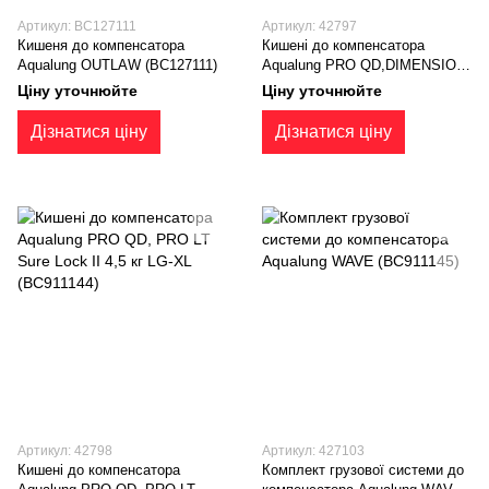
Артикул: BC127111
Артикул: 42797
Кишеня до компенсатора
Кишені до компенсатора
Aqualung OUTLAW (BC127111)
Aqualung PRO QD,DIMENSION
I3,PEARL I3 SureLockII-7,2 кг
Ціну уточнюйте
Ціну уточнюйте
XS-ML (BC911143)
Дізнатися ціну
Дізнатися ціну
Артикул: 42798
Артикул: 427103
Кишені до компенсатора
Комплект грузової системи до