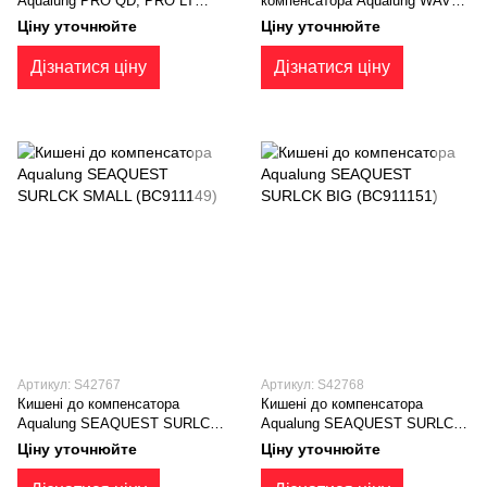
Aqualung PRO QD, PRO LT
компенсатора Aqualung WAVE
Sure Lock II 4,5 кг LG-XL
(BC911145)
Ціну уточнюйте
Ціну уточнюйте
(BC911144)
Дізнатися ціну
Дізнатися ціну
Артикул: S42767
Артикул: S42768
Кишені до компенсатора
Кишені до компенсатора
Aqualung SEAQUEST SURLCK
Aqualung SEAQUEST SURLCK
SMALL (BC911149)
BIG (BC911151)
Ціну уточнюйте
Ціну уточнюйте