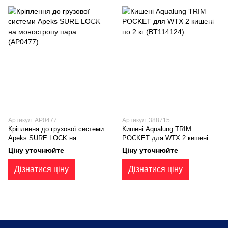
Артикул: AP0477
Артикул: 388715
Кріплення до грузової системи
Кишені Aqualung TRIM
Apeks SURE LOCK на
POCKET для WTX 2 кишені по
моностропу пара (AP0477)
2 кг (BT114124)
Ціну уточнюйте
Ціну уточнюйте
Дізнатися ціну
Дізнатися ціну