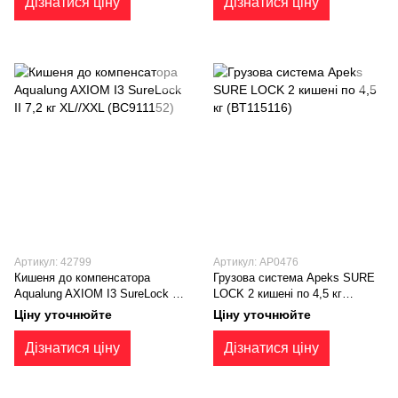
Дізнатися ціну
Дізнатися ціну
Артикул: 42799
Артикул: AP0476
Кишеня до компенсатора
Грузова система Apeks SURE
Aqualung AXIOM I3 SureLock II
LOCK 2 кишені по 4,5 кг
7,2 кг XL//XXL (BC911152)
(BT115116)
Ціну уточнюйте
Ціну уточнюйте
Дізнатися ціну
Дізнатися ціну