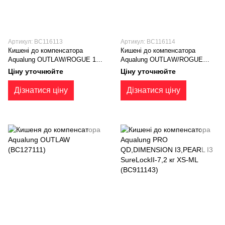
Артикул: BC116113
Артикул: BC116114
Кишені до компенсатора
Кишені до компенсатора
Aqualung OUTLAW/ROGUE 10
Aqualung OUTLAW/ROGUE
Lb/4,5 кг (BC116113)
задні 5 L/2,25 кг (BC116114)
Ціну уточнюйте
Ціну уточнюйте
Дізнатися ціну
Дізнатися ціну