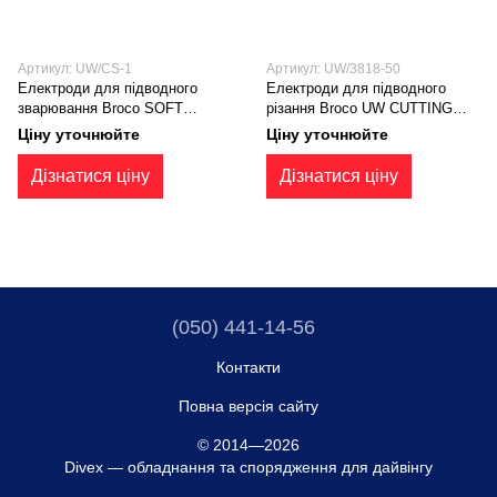
Артикул: UW/CS-1
Артикул: UW/3818-50
Електроди для пiдводного
Електроди для пiдводного
зварювання Broco SOFT
різання Broco UW CUTTING
TOUCH 3,2мм 1/8" коробка 95
ROD 9,5мм*450мм, 3/8"*18''
Ціну уточнюйте
Ціну уточнюйте
шт. 3,95 кг (UW/CS-1)
коробка 50 шт. 8,50 кг
Дізнатися ціну
Дізнатися ціну
(050) 441-14-56
Контакти
Повна версія сайту
© 2014—2026
Divex — обладнання та спорядження для дайвінгу