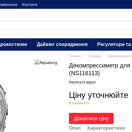
повернення
Контакти
дрокостюми
Дайвінг спорядження
Регулятори та
Головна
Прилади
Декомпресимет
Декомпрессиметр для д
(NS116113)
Написати відгук
Ціну уточнюйте
В наявності
Дізнатися ціну
Опис
Характеристики