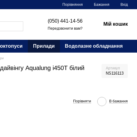
Порівняння
Бажання
Вхід
(050) 441-14-56
Мій кошик
Передзвонити вам?
 октопуси
Прилади
Водолазне обладнання
ри
айвінгу Aqualung i450T білий
Артикул
NS116113
Порівняти
В бажання