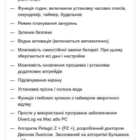
Функція годин, включаючи установку часових поясів,
секундомір, таймер, будильник
Режим планування занурень
Зупинки безпеки
Водна активація (включається автоматично)
Можливість самостійної заміни батареї. При цьому
зберігаються всі дані і настройки
Можливість оновлення прошивки і установки
додаткових апгрейдів
Підсвічування екрану
Установка прісна / солона вода
Функція глибоких зупинок з таймером зворотного
відліку
Просте у використанні програмне забезпечення
DiverLog на Mac або PC
Алгоритм Pelagic Z + (PZ +), розроблений доктором
Джоном Льюїсом. Заснований на алгоритмі Бульмана