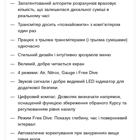
Запатентований алгоритм розрахунків враховує
кількість, що залишилася дихальної суміші в
реальному часі
Трансмітер досить «познайомити» з комп'ютером
один раз
Працює з трьома трансмітерами (і трьома сумішами)
одночасно
Стильний дизайн і інтуїтивно зрозуміле меню
Великий, добре читається екран
4 режими: Air, Nitrox, Gauge і Free Dive
Звукові сигнали і добре видимий LED індикатор для
додаткової безпеки.
Цифровий компас: Дозволяє визначати напрямок,
оснащений функцією збереження обраного Курсу та
регулюванням рівня нахилу
Режим Free Dive: Показує глибину, час і поверхневий
інтервал
Автоматичне коректування при зануреннях вище
рівня моря