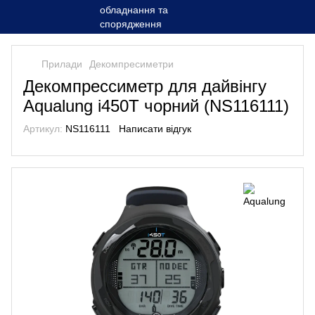
Прилади
Декомпресиметри
Декомпрессиметр для дайвінгу
Aqualung i450T чорний (NS116111)
Артикул:
NS116111
Написати відгук