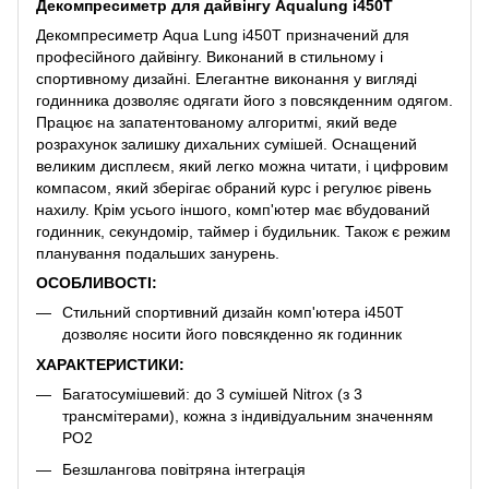
Декомпресиметр для дайвінгу Aqualung i450T
Декомпресиметр Aqua Lung i450T призначений для
професійного дайвінгу. Виконаний в стильному і
спортивному дизайні. Елегантне виконання у вигляді
годинника дозволяє одягати його з повсякденним одягом.
Працює на запатентованому алгоритмі, який веде
розрахунок залишку дихальних сумішей. Оснащений
великим дисплеєм, який легко можна читати, і цифровим
компасом, який зберігає обраний курс і регулює рівень
нахилу. Крім усього іншого, комп'ютер має вбудований
годинник, секундомір, таймер і будильник. Також є режим
планування подальших занурень.
ОСОБЛИВОСТІ:
Стильний спортивний дизайн комп'ютера i450T
дозволяє носити його повсякденно як годинник
ХАРАКТЕРИСТИКИ:
Багатосумішевий: до 3 сумішей Nitrox (з 3
трансмітерами), кожна з індивідуальним значенням
PO2
Безшлангова повітряна інтеграція