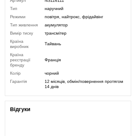
Артикул
NS116111
Тип
наручний
Режими
повітря, найтрокс, фрідайвінг
Тип живлення
акумулятор
Вимір тиску
трансмітер
Країна
Тайвань
виробник
Країна
реєстрації
Франція
бренду
Колір
чорний
Гарантія
12 місяців, обмін/повернення протягом
14 днів
Відгуки