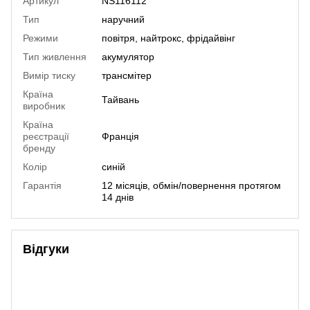
Артикул
NS116112
Тип
наручний
Режими
повітря, найтрокс, фрідайвінг
Тип живлення
акумулятор
Вимір тиску
трансмітер
Країна
Тайвань
виробник
Країна
реєстрації
Франція
бренду
Колір
синій
Гарантія
12 місяців, обмін/повернення протягом
14 днів
Відгуки