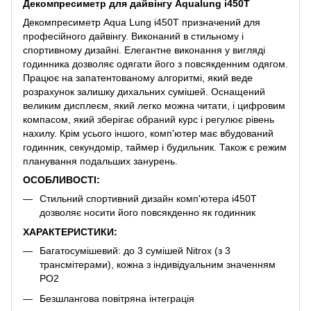
Декомпресиметр для дайвінгу Aqualung i450T
Декомпресиметр Aqua Lung i450T призначений для
професійного дайвінгу. Виконаний в стильному і
спортивному дизайні. Елегантне виконання у вигляді
годинника дозволяє одягати його з повсякденним одягом.
Працює на запатентованому алгоритмі, який веде
розрахунок залишку дихальних сумішей. Оснащений
великим дисплеєм, який легко можна читати, і цифровим
компасом, який зберігає обраний курс і регулює рівень
нахилу. Крім усього іншого, комп'ютер має вбудований
годинник, секундомір, таймер і будильник. Також є режим
планування подальших занурень.
ОСОБЛИВОСТІ:
Стильний спортивний дизайн комп'ютера i450T
дозволяє носити його повсякденно як годинник
ХАРАКТЕРИСТИКИ:
Багатосумішевий: до 3 сумішей Nitrox (з 3
трансмітерами), кожна з індивідуальним значенням
PO2
Безшлангова повітряна інтеграція