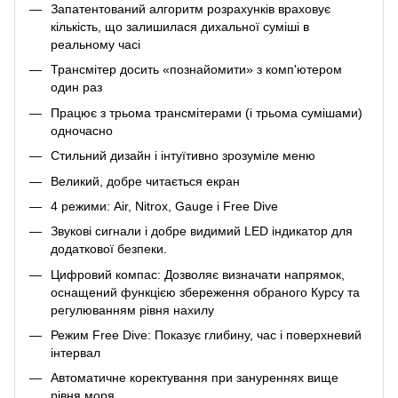
Запатентований алгоритм розрахунків враховує
кількість, що залишилася дихальної суміші в
реальному часі
Трансмітер досить «познайомити» з комп'ютером
один раз
Працює з трьома трансмітерами (і трьома сумішами)
одночасно
Стильний дизайн і інтуїтивно зрозуміле меню
Великий, добре читається екран
4 режими: Air, Nitrox, Gauge і Free Dive
Звукові сигнали і добре видимий LED індикатор для
додаткової безпеки.
Цифровий компас: Дозволяє визначати напрямок,
оснащений функцією збереження обраного Курсу та
регулюванням рівня нахилу
Режим Free Dive: Показує глибину, час і поверхневий
інтервал
Автоматичне коректування при зануреннях вище
рівня моря