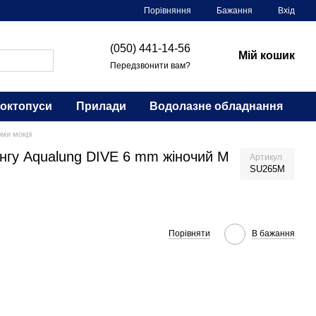
Порівняння
Бажання
Вхід
(050) 441-14-56
Мій кошик
Передзвонити вам?
 октопуси
Прилади
Водолазне обладнання
юми мокрі
нгу Aqualung DIVE 6 mm жіночий M
Артикул
SU265M
Порівняти
В бажання