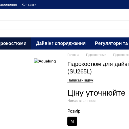
повернення
Контакти
дрокостюми
Дайвінг спорядження
Регулятори та
Головна
Гідрокостюми
Гідрокост
Гідрокостюм для дайві
(SU265L)
Написати відгук
Ціну уточнюйте
Немає в наявності
Розмір
M