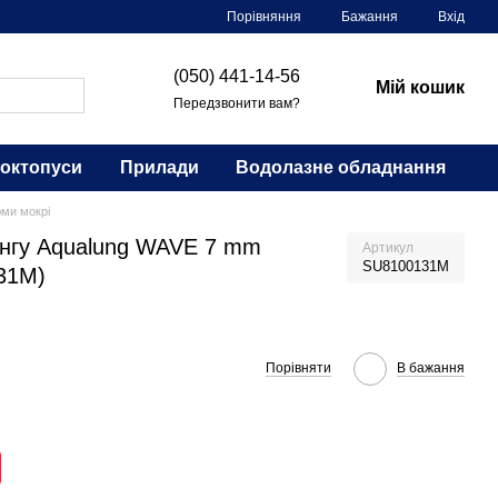
Порівняння
Бажання
Вхід
(050) 441-14-56
Мій кошик
Передзвонити вам?
 октопуси
Прилади
Водолазне обладнання
юми мокрі
інгу Aqualung WAVE 7 mm
Артикул
SU8100131M
31M)
Порівняти
В бажання