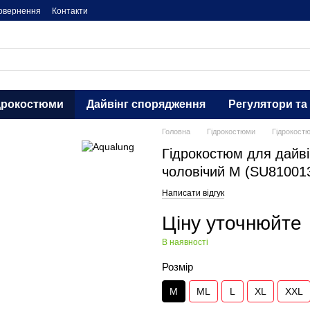
повернення
Контакти
дрокостюми
Дайвінг спорядження
Регулятори та
Головна
Гідрокостюми
Гідрокост
Гідрокостюм для дайв
чоловічий M (SU81001
Написати відгук
Ціну уточнюйте
В наявності
Розмір
M
ML
L
XL
XXL