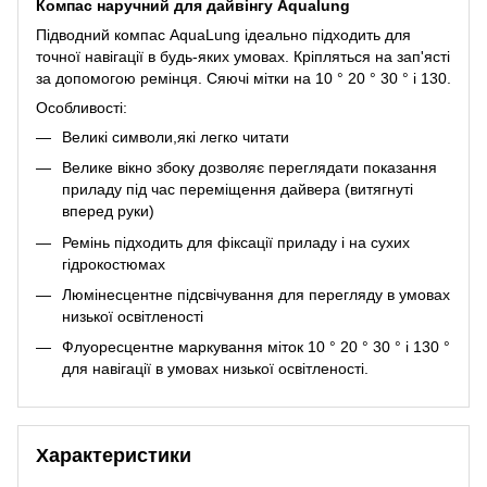
Компас наручний для дайвінгу Aqualung
Підводний компас AquaLung ідеально підходить для
точної навігації в будь-яких умовах. Кріпляться на зап'ясті
за допомогою ремінця. Сяючі мітки на 10 ° 20 ° 30 ° і 130.
Особливості:
Великі символи,які легко читати
Велике вікно збоку дозволяє переглядати показання
приладу під час переміщення дайвера (витягнуті
вперед руки)
Ремінь підходить для фіксації приладу і на сухих
гідрокостюмах
Люмінесцентне підсвічування для перегляду в умовах
низької освітленості
Флуоресцентне маркування міток 10 ° 20 ° 30 ° і 130 °
для навігації в умовах низької освітленості.
Характеристики