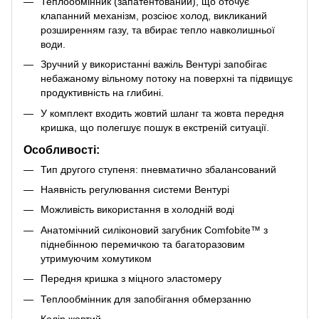
Теплообмінник (запатентований), що оточує
клапанний механізм, розсіює холод, викликаний
розширенням газу, та вбирає тепло навколишньої
води.
Зручний у використанні важіль Вентурі запобігає
небажаному вільному потоку на поверхні та підвищує
продуктивність на глибині.
У комплект входить жовтий шланг та жовта передня
кришка, що полегшує пошук в екстреній ситуації.
Особливості:
Тип другого ступеня: пневматично збалансований
Наявність регулювання системи Вентурі
Можливість використання в холодній воді
Анатомічний силіконовий загубник Comfobite™ з
піднебінною перемичкою та багаторазовим
утримуючим хомутиком
Передня кришка з міцного эластомеру
Теплообмінник для запобігання обмерзанню
Колір жовтий