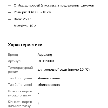
Стійка до корозії блискавка з подовженим шнурком
Розміри: 33×30,5×10 см
Вага: 250 г
Місткість: 10 л
Характеристики
Бренд
Aqualung
Артикул
RC129003
Температурний
для холодної води (нижче 10 °C)
режим
Тип 1ої ступені
збалансована
Тип 2ої ступені
збалансована
Кількість портів
2
високого тиску
Кількість портів
4
низького тиску