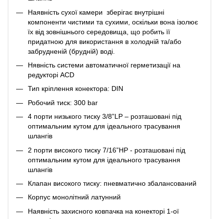
Наявність сухої камери зберігає внутрішні
компоненти чистими та сухими, оскільки вона ізолює
їх від зовнішнього середовища, що робить її
придатною для використання в холодній та/або
забрудненій (брудній) воді.
Нявність системи автоматичної герметизації на
редукторі ACD
Тип кріплення конектора: DIN
Робочий тиск: 300 bar
4 порти низького тиску 3/8”LP – розташовані під
оптимальним кутом для ідеального трасування
шлангів
2 порти високого тиску 7/16”HP - розташовані під
оптимальним кутом для ідеального трасування
шлангів
Клапан високого тиску: пневматично збалансований
Корпус монолітний латунний
Наявність захисного ковпачка на конекторі 1-ої