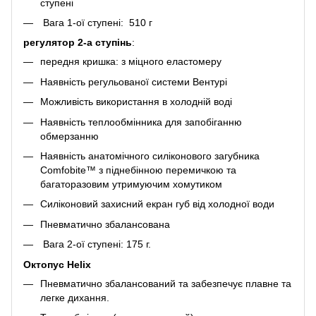
ступені
Вага 1-ої ступені: 510 г
регулятор 2-а ступінь
:
передня кришка: з міцного еластомеру
Наявність регульованої системи Вентурі
Можливість використання в холодній воді
Наявність теплообмінника для запобіганню
обмерзанню
Наявність анатомічного силіконового загубника
Comfobite™ з піднебінною перемичкою та
багаторазовим утримуючим хомутиком
Силіконовий захисний екран губ від холодної води
Пневматично збалансована
Вага 2-ої ступені: 175 г.
Октопус Helix
Пневматично збалансований та забезпечує плавне та
легке дихання.