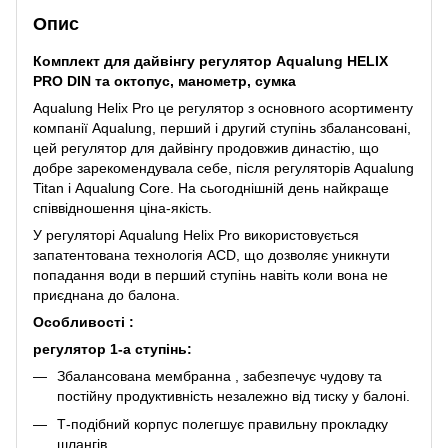
Опис
Комплект для дайвінгу регулятор Aqualung HELIX
PRO DIN та октопус, манометр, сумка
Aqualung Helix Pro це регулятор з основного асортименту
компанії Aqualung, перший і другий ступінь збалансовані,
цей регулятор для дайвінгу продовжив династію, що
добре зарекомендувала себе, після регуляторів Aqualung
Titan і Aqualung Core. На сьогоднішній день найкраще
співвідношення ціна-якість.
У регуляторі Aqualung Helix Pro використовується
запатентована технологія ACD, що дозволяє уникнути
попадання води в перший ступінь навіть коли вона не
приєднана до балона.
Особливості :
регулятор 1-а ступінь:
Збалансована мембранна , забезпечує чудову та
постійну продуктивність незалежно від тиску у балоні.
Т-подібний корпус полегшує правильну прокладку
шлангів