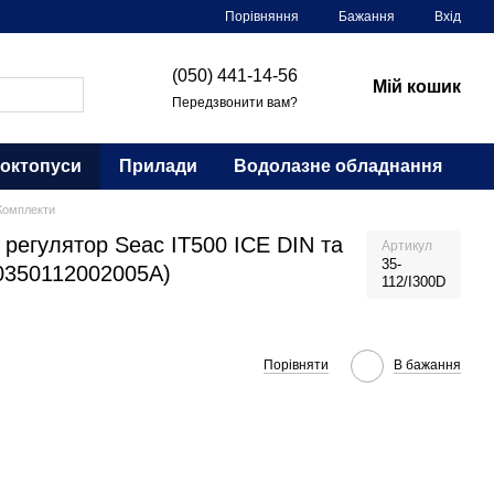
Порівняння
Бажання
Вхід
(050) 441-14-56
Мій кошик
Передзвонити вам?
 октопуси
Прилади
Водолазне обладнання
Комплекти
 регулятор Seac IT500 ICE DIN та
Артикул
35-
(0350112002005A)
112/I300D
Порівняти
В бажання