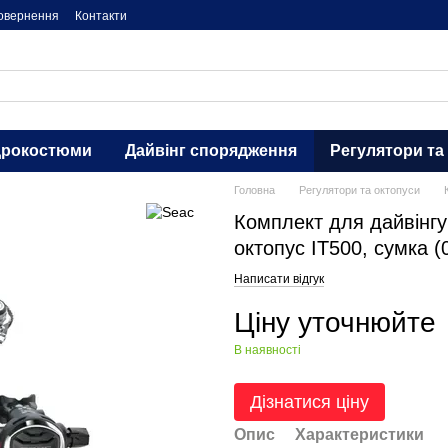
повернення
Контакти
дрокостюми
Дайвінг спорядження
Регулятори та
Головна
Регулятори та октопуси
Комплект для дайвінгу
октопус IT500, сумка 
Написати відгук
Ціну уточнюйте
В наявності
Дізнатися ціну
Опис
Характеристики