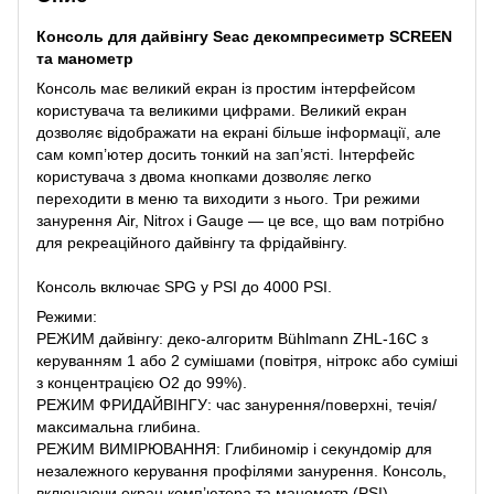
Консоль для дайвінгу Seac декомпресиметр SCREEN
та манометр
Консоль має великий екран із простим інтерфейсом
користувача та великими цифрами. Великий екран
дозволяє відображати на екрані більше інформації, але
сам комп’ютер досить тонкий на зап’ясті. Інтерфейс
користувача з двома кнопками дозволяє легко
переходити в меню та виходити з нього. Три режими
занурення Air, Nitrox і Gauge — це все, що вам потрібно
для рекреаційного дайвінгу та фрідайвінгу.
Консоль включає SPG у PSI до 4000 PSI.
Режими:
РЕЖИМ дайвінгу: деко-алгоритм Bühlmann ZHL-16C з
керуванням 1 або 2 сумішами (повітря, нітрокс або суміші
з концентрацією O2 до 99%).
РЕЖИМ ФРИДАЙВІНГУ: час занурення/поверхні, течія/
максимальна глибина.
РЕЖИМ ВИМІРЮВАННЯ: Глибиномір і секундомір для
незалежного керування профілями занурення. Консоль,
включаючи екран комп’ютера та манометр (PSI)