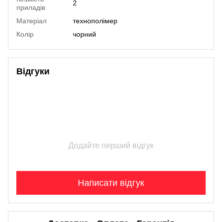
2
приладів
Матеріал
технополімер
Колір
чорний
Відгуки
Додайте перший відгук
Написати відгук