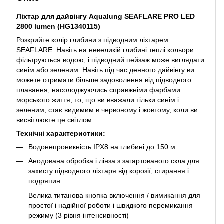
Ліхтар для дайвінгу Aqualung SEAFLARE PRO LED
2800 lumen (HG1340115)
Розкрийте колір глибини з підводним ліхтарем
SEAFLARE. Навіть на невеликій глибині теплі кольори
фільтруються водою, і підводний пейзаж може виглядати
синім або зеленим. Навіть під час денного дайвінгу ви
можете отримати більше задоволення від підводного
плавання, насолоджуючись справжніми фарбами
морського життя; то, що ви вважали тільки синім і
зеленим, стає видимим в червоному і жовтому, коли ви
висвітлюєте це світлом.
Технічні характеристики:
Водонепроникність IPX8 на глибині до 150 м
Анодована обробка і лінза з загартованого скла для
захисту підводного ліхтаря від корозії, стирання і
подряпин.
Велика титанова кнопка включення / вимикання для
простої і надійної роботи і швидкого перемикання
режиму (3 рівня інтенсивності)