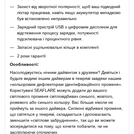
Захист від зворотної полярності, щоб ваш підводний
ліхтар працював, навіть якщо акумулятор випадково
був встановлено неправильно
Зарядний пристрій USB з цифровим дисплеєм для
відстеження процесу зарядки, потужності
підсилювача і процентного рівня.
Запасні ущільнювальні кільця в комплекті
2 роки гарантії
Особливості:
Насолоджуєтесь нічним дайвінгом з друзями? Дивіться і
будьте видимі іншим дайверам в темряві завдяки нашим
«кольоровим дефлекторам ідентифікаційного променя».
Користувачі SEAFLARE можуть додати до вашого
світлового променя світловідбивач синього, жовтого,
рожевого або синього кольору. Вас більше ніколи не
приймуть за іншого дайвера. Силіконі відбивачі променя,
що світяться у темряві, складаються і допомагають
зменшити «світлове забруднення», так що ви можете
зосередитися на тому, що хочете побачити, чи не
засліплюючи оточуючих.