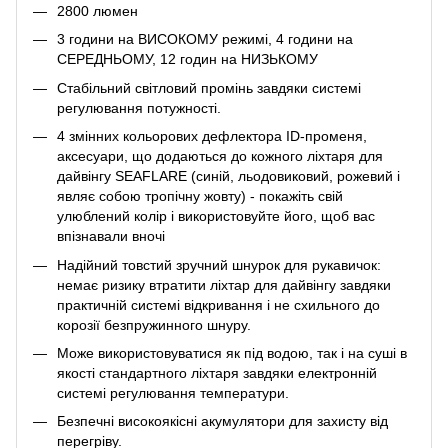
2800 люмен
3 години на ВИСОКОМУ режимі, 4 години на
СЕРЕДНЬОМУ, 12 годин на НИЗЬКОМУ
Стабільний світловий промінь завдяки системі
регулювання потужності.
4 змінних кольорових дефлектора ID-променя,
аксесуари, що додаються до кожного ліхтаря для
дайвінгу SEAFLARE (синій, льодовиковий, рожевий і
являє собою тропічну жовту) - покажіть свій
улюблений колір і використовуйте його, щоб вас
впізнавали вночі
Надійний товстий зручний шнурок для рукавичок:
немає ризику втратити ліхтар для дайвінгу завдяки
практичній системі відкривання і не схильного до
корозії безпружинного шнуру.
Може використовуватися як під водою, так і на суші в
якості стандартного ліхтаря завдяки електронній
системі регулювання температури.
Безпечні високоякісні акумулятори для захисту від
перегріву.