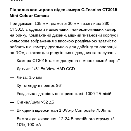
Підводна кольорова відеокамера C-Tecnics CT3015
Mini Colour Camera
При довжині 135 мм, діаметрі 30 мм і вазі лише 280 г
CT3015 є однією з найменших і найекономніших камер
на ринку. Компактний дизайн, міцний титановий корпус і
кольорове зображення з високою роздільною здатністю
роблять цю камеру ідеальною для дайвінгу та операцій
на ROV, а також для ряду інших підводних застосувань.
Камера CT3015 також доступна в монохромній версії.
Датчик: 1/3” Ex-View HAD CCD
Лінза: 3,6 мм
Кут огляду в повітрі: 96°
Роздільна здатність по горизонталі: 1000 ТБ-ліній
Сигнал/шум >52 дБ
Вихідний відеосигнал 1.0Vp-p Composite 750hms
Вимоги до живлення: 12-24 В постійного струму +/-
10%, 100 мА