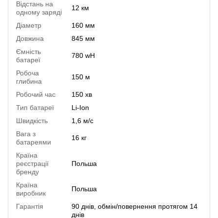
Відстань на
12 км
одному заряді
Діаметр
160 мм
Довжина
845 мм
Ємність
780 wH
батареї
Робоча
150 м
глибина
Робочий час
150 хв
Тип батареї
Li-Ion
Швидкість
1,6 м/с
Вага з
16 кг
батареями
Країна
реєстрації
Польша
бренду
Країна
Польша
виробник
Гарантія
90 днів, обмін/повернення протягом 14
днів