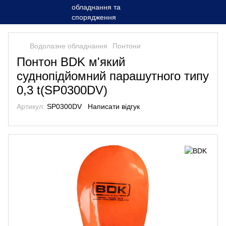
Водолазне обладнання
Понтони
Понтон BDK м'який
суднопідйомний парашутного типу
0,3 t(SP0300DV)
Артикул:
SP0300DV
Написати відгук