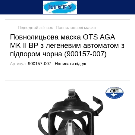
Підводний зв'язок
Повнолицьовi маски
Повнолицьова маска OTS AGA
MK Il BP з легеневим автоматом з
підпором чорна (900157-007)
Артикул:
900157-007
Написати відгук