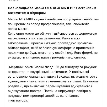
Повнолицьова маска OTS AGA MK Il BP з легеневим
автоматом з підпором
Маска AGA MKII - одна з найбільш популярних і найбільш
поширених як серед професіоналів, так і любителів
повна маска.
Кріплення маски до обличчя здійснюється за допомогою
наголовника з п'ятьма ременями. Рама маски
забезпечена широкою і м'якою прокладкою кромкою-
обтюратором, який забезпечує комфортне прилягання
практично до будь-якого типу особи і слід його формі, не
вимагаючи сильного натягу ременів наголовника.
"Мертвий" об'єм маски зведений до мінімуму за рахунок
використання внутрішньої напівмаски. У напівмасці
встановлено клапан для вдиху і видиху, які з'єднуються з
відповідними каналами в легеневому автоматі. Ці канали
розділені, що виключає перемішування вдихуваного і
видихуваного повітря. Постійна циркуляція повітря в
подмасочном просторі запобігає запотіванню
ілюмінатора.