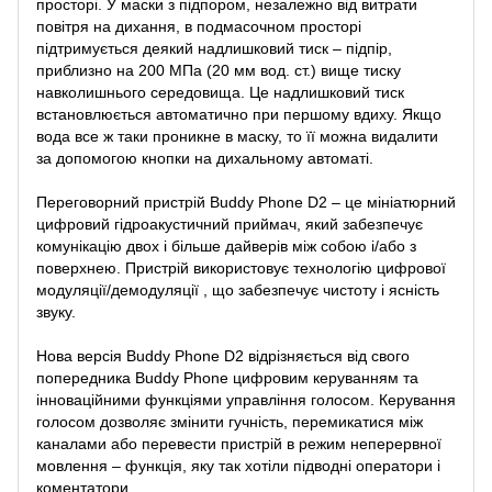
просторі. У маски з підпором, незалежно від витрати
повітря на дихання, в подмасочном просторі
підтримується деякий надлишковий тиск – підпір,
приблизно на 200 МПа (20 мм вод. ст.) вище тиску
навколишнього середовища. Це надлишковий тиск
встановлюється автоматично при першому вдиху. Якщо
вода все ж таки проникне в маску, то її можна видалити
за допомогою кнопки на дихальному автоматі.
Переговорний пристрій Buddy Phone D2 – це мініатюрний
цифровий гідроакустичний приймач, який забезпечує
комунікацію двох і більше дайверів між собою і/або з
поверхнею. Пристрій використовує технологію цифрової
модуляції/демодуляції , що забезпечує чистоту і ясність
звуку.
Нова версія Buddy Phone D2 відрізняється від свого
попередника Buddy Phone цифровим керуванням та
інноваційними функціями управління голосом. Керування
голосом дозволяє змінити гучність, перемикатися між
каналами або перевести пристрій в режим неперервної
мовлення – функція, яку так хотіли підводні оператори і
коментатори.