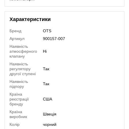
Характеристики
Бренд
OTS
Артикул
900157-007
Наявнiсть
атмосферного
Ні
клапану
Наявнiсть
регулятору
Так
другої ступенi
Наявнiсть
Так
пiдпору
Країна
реєстрації
США
бренду
Країна
Швеція
виробник
Колір
чорний