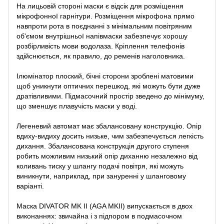
На лицьовій стороні маски є відсік для розміщення
мікрофонної гарнітури. Розміщення мікрофона прямо
навпроти рота в поєднанні з мінімальним повітряним
об'ємом внутрішньої напівмаски забезпечує хорошу
розбірливість мови водолаза. Кріплення телефонів
здійснюється, як правило, до ременів наголовника.
Ілюмінатор плоский, бічні сторони зроблені матовими
щоб уникнути оптичних перешкод, які можуть бути дуже
дратівливими. Підмасочний простір зведено до мінімуму,
що зменшує плавучість маски у воді.
Легеневий автомат має збалансовану конструкцію. Опір
вдиху-видиху досить низьке, чим забезпечується легкість
дихання. Збалансована конструкція другого ступеня
робить можливим низький опір диханню незалежно від
коливань тиску у шлангу подачі повітря, які можуть
виникнути, наприклад, при зануренні у шланговому
варіанті.
Маска DIVATOR MK II (AGA MKII) випускається в двох
виконаннях: звичайна і з підпором в подмасочном