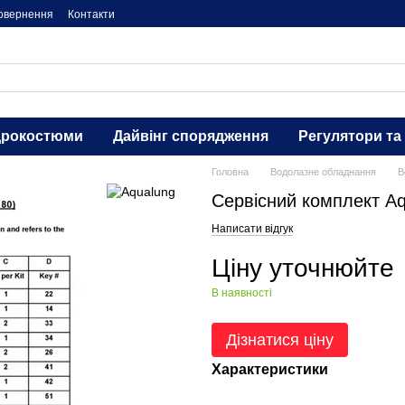
повернення
Контакти
дрокостюми
Дайвінг спорядження
Регулятори та
Головна
Водолазне обладнання
В
Сервісний комплект A
Написати відгук
Ціну уточнюйте
В наявності
Дізнатися ціну
Характеристики