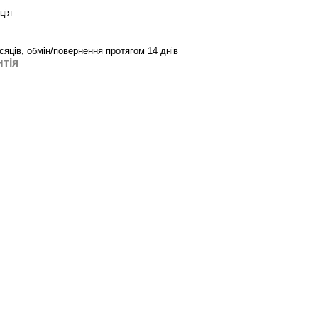
ція
ісяців, обмін/повернення протягом 14 днів
нтія