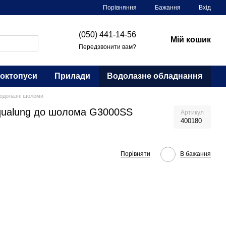
Порівняння
Бажання
Вхід
(050) 441-14-56
Мій кошик
Передзвонити вам?
 октопуси
Прилади
Водолазне обладнання
одолазні шоломи
qualung до шолома G3000SS
Артикул
400180
Порівняти
В бажання