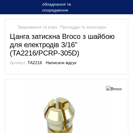
Зварювання та різка
Приладдя та аксесуари
Цанга затискна Broco з шайбою
для електродів 3/16"
(TA2216/PCRP-305D)
Артикул:
TA2216
Написати відгук