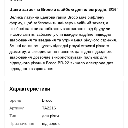
Цанга затискна Broco з шайбою для електродів, 3/16"
Велика латунна цангова гайка Broco має рифлену
форму, щоб забезпечити дайверу надійний захват, а
різьбові нарізки запобігають застряганню від бруду чи
іншого сміття, забезпечуючи швидке надійне підводне
зварювання та введення та утримання ріжучого стрижня.
Змінні цанги вміщують підводні ріжучі стрижні різного
діаметру, а використання наявних цанг для підводного
зварювання дозволяє використовувати пальник для
підводного різання Broco BR-22 як жало електрода для
підводного зварювання.
Характеристики
Бренд
Broco
Артикул
TA2216
Тип
для різки
Призначення
під водою