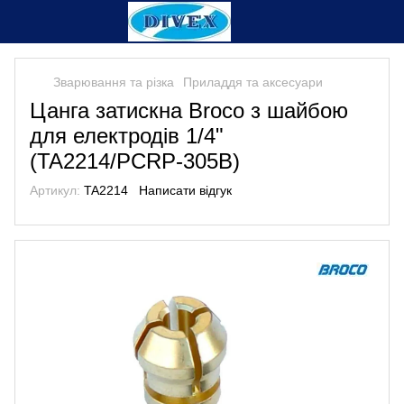
Зварювання та різка
Приладдя та аксесуари
Цанга затискна Broco з шайбою
для електродів 1/4"
(TA2214/PCRP-305B)
Артикул:
TA2214
Написати відгук