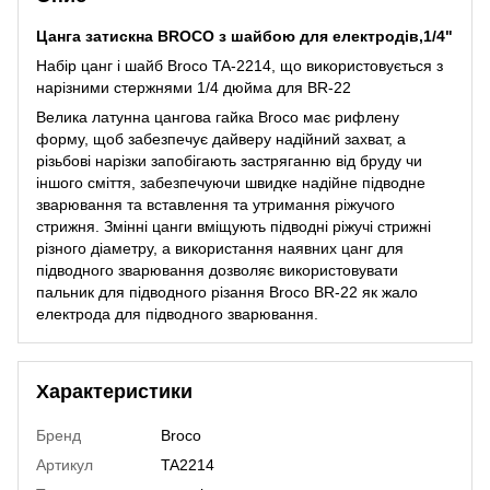
Цанга затискна BROCO з шайбою для електродів,1/4"
Набір цанг і шайб Broco TA-2214, що використовується з
нарізними стержнями 1/4 дюйма для BR-22
Велика латунна цангова гайка Broco має рифлену
форму, щоб забезпечує дайверу надійний захват, а
різьбові нарізки запобігають застряганню від бруду чи
іншого сміття, забезпечуючи швидке надійне підводне
зварювання та вставлення та утримання ріжучого
стрижня. Змінні цанги вміщують підводні ріжучі стрижні
різного діаметру, а використання наявних цанг для
підводного зварювання дозволяє використовувати
пальник для підводного різання Broco BR-22 як жало
електрода для підводного зварювання.
Характеристики
Бренд
Broco
Артикул
TA2214