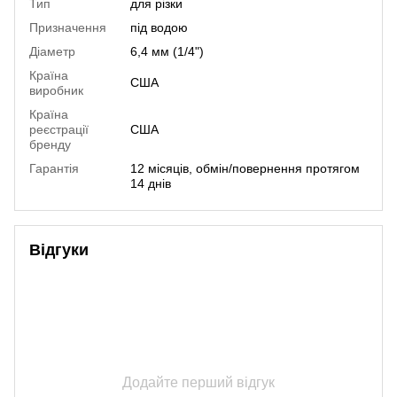
Тип
для різки
Призначення
під водою
Діаметр
6,4 мм (1/4")
Країна
США
виробник
Країна
реєстрації
США
бренду
Гарантія
12 місяців, обмін/повернення протягом
14 днів
Відгуки
Додайте перший відгук