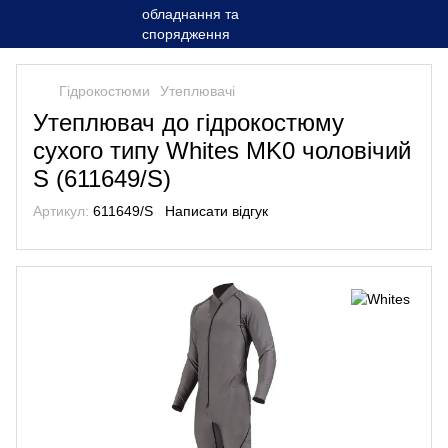
Гідрокостюми
Утеплювачі
Утеплювач до гідрокостюму
сухого типу Whites MK0 чоловічий
S (611649/S)
Артикул:
611649/S
Написати відгук