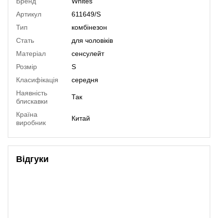
Бренд
Whites
Артикул
611649/S
Тип
комбінезон
Стать
для чоловіків
Матеріал
сенсулейт
Розмір
S
Класифiкацiя
середня
Наявнiсть
Так
блискавки
Країна
Китай
виробник
Відгуки