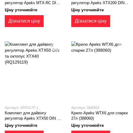
регулятор Apeks MTX-RC DIN
регулятор Apeks XTX200 DIN
та октопус MTX-RC, сумка
та октопус XTX40 (RQ125124)
Ціну уточнюйте
Ціну уточнюйте
(RQ115118)
Дізнатися ціну
Дізнатися ціну
Артикул: AP0317F-1
Артикул: 388060
Комплект для дайвінгу
Крило Apeks WTX6 для спарки
регулятор Apeks XTX50 DIN та
27л (388060)
октопус XTX40 (RQ129119)
Ціну уточнюйте
Ціну уточнюйте