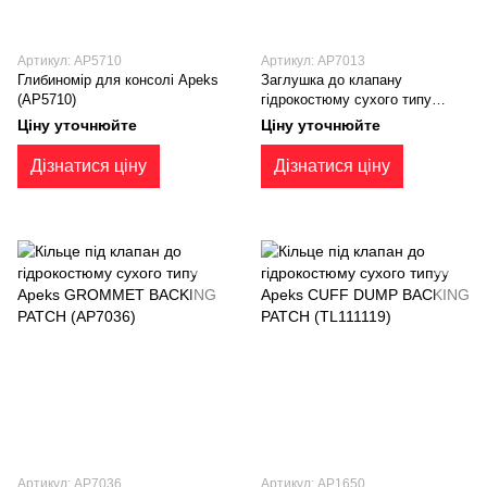
Артикул: AP5710
Артикул: AP7013
Глибиномір для консолі Apeks
Заглушка до клапану
(AP5710)
гiдрокостюму сухого типу
Apeks (AP7013)
Ціну уточнюйте
Ціну уточнюйте
Дізнатися ціну
Дізнатися ціну
Артикул: AP7036
Артикул: AP1650