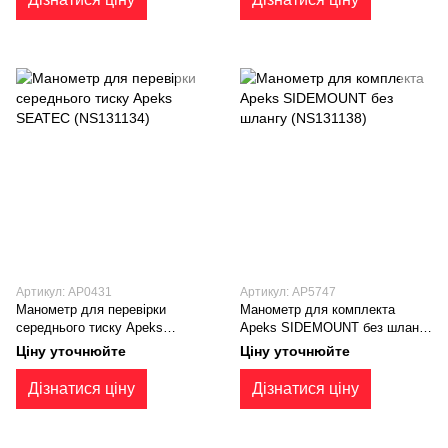
Артикул: AP0431
Артикул: AP5747
Манометр для перевірки
Манометр для комплекта
середнього тиску Apeks
Apeks SIDEMOUNT без шлангу
SEATEC (NS131134)
(NS131138)
Ціну уточнюйте
Ціну уточнюйте
Дізнатися ціну
Дізнатися ціну