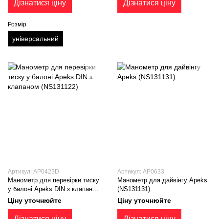
Дізнатися ціну
Дізнатися ціну
Розмір
універсальний
Артикул: AP0423D
Артикул: AP0633
Манометр для перевірки тиску
Манометр для дайвінгу Apeks
у балоні Apeks DIN з клапаном
(NS131131)
(NS131122)
Ціну уточнюйте
Ціну уточнюйте
Дізнатися ціну
Дізнатися ціну