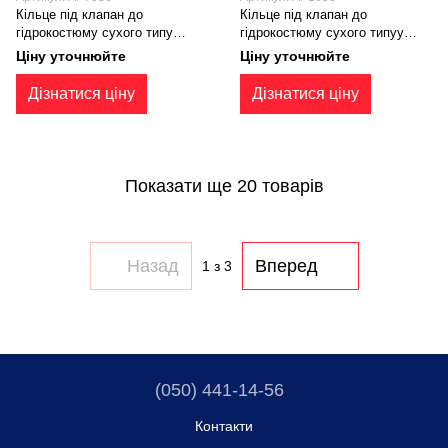
Кільце під клапан до
Кільце під клапан до
гiдрокостюму сухого типу
гiдрокостюму сухого типуу
Apeks GROMMET BACKING
Apeks CUFF DUMP BACKING
Ціну уточнюйте
Ціну уточнюйте
PATCH (AP7036)
PATCH (TL111119)
Дізнатися ціну
Дізнатися ціну
Показати ще 20 товарів
Назад
Вперед
1
з 3
(050) 441-14-56
Контакти