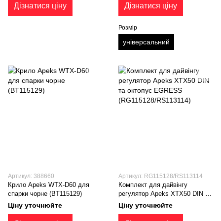
Дізнатися ціну
Дізнатися ціну
Розмір
універсальний
Артикул: 388660
Артикул: RG115128/RS113114
Крило Apeks WTX-D60 для
Комплект для дайвінгу
спарки чорне (BT115129)
регулятор Apeks XTX50 DIN та
октопус EGRESS
Ціну уточнюйте
Ціну уточнюйте
(RG115128/RS113114)