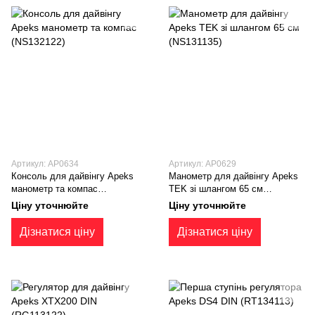
Артикул: AP0634
Артикул: AP0629
Консоль для дайвінгу Apeks
Манометр для дайвінгу Apeks
манометр та компас
TEK зі шлангом 65 см
(NS132122)
(NS131135)
Ціну уточнюйте
Ціну уточнюйте
Дізнатися ціну
Дізнатися ціну