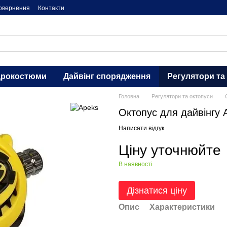
повернення
Контакти
дрокостюми
Дайвінг спорядження
Регулятори та
Головна
Регулятори та октопуси
Октопус для дайвінгу 
Написати відгук
Ціну уточнюйте
В наявності
Дізнатися ціну
Опис
Характеристики