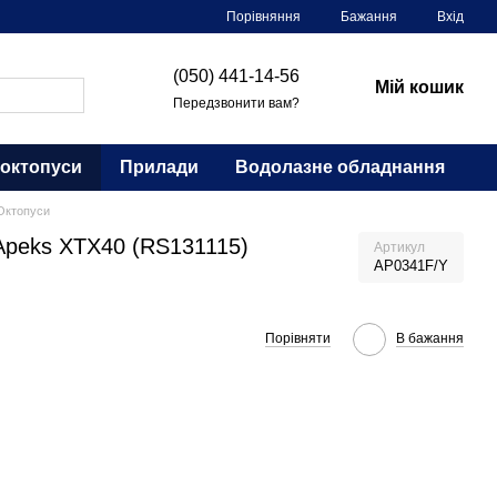
Порівняння
Бажання
Вхід
(050) 441-14-56
Мій кошик
Передзвонити вам?
 октопуси
Прилади
Водолазне обладнання
Октопуси
Apeks XTX40 (RS131115)
Артикул
AP0341F/Y
Порівняти
В бажання