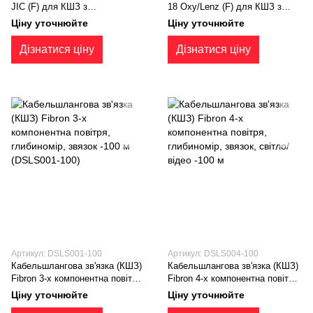
JIC (F) для КШЗ з
18 Oxy/Lenz (F) для КШЗ з
фосфористої бронзи
фосфористої бронзи
Ціну уточнюйте
Ціну уточнюйте
(FPBSF/M/06- 06JIC)
(FPBSF/M/06- 04OXY)
Дізнатися ціну
Дізнатися ціну
Артикул: DSLS001-100
Артикул: DSLS004-100
Кабельшлангова зв'язка (КШЗ)
Кабельшлангова зв'язка (КШЗ)
Fibron 3-х компонентна повітря,
Fibron 4-х компонентна повітря,
глибиномір, звязок -100 м
глибиномір, звязок, світло/
Ціну уточнюйте
Ціну уточнюйте
(DSLS001-100)
відео -100 м