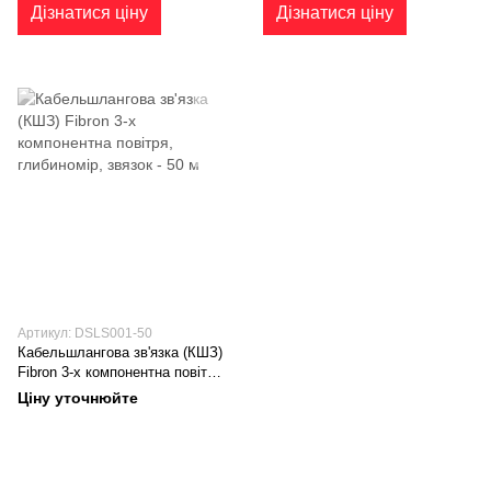
Дізнатися ціну
Дізнатися ціну
Артикул: DSLS001-50
Кабельшлангова зв'язка (КШЗ)
Fibron 3-х компонентна повітря,
глибиномір, звязок - 50 м
Ціну уточнюйте