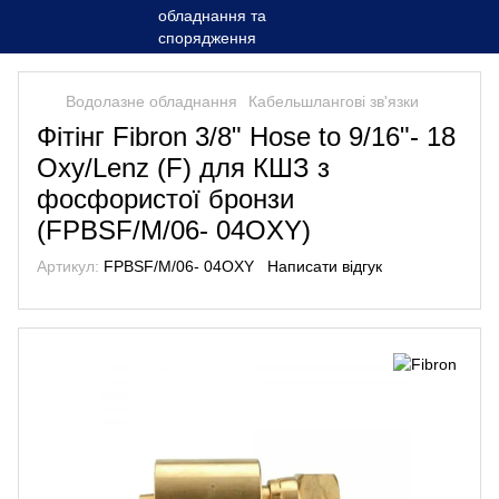
Водолазне обладнання
Кабельшлангові зв'язки
Фітінг Fibron 3/8" Hose to 9/16"- 18
Oxy/Lenz (F) для КШЗ з
фосфористої бронзи
(FPBSF/M/06- 04OXY)
Артикул:
FPBSF/M/06- 04OXY
Написати відгук