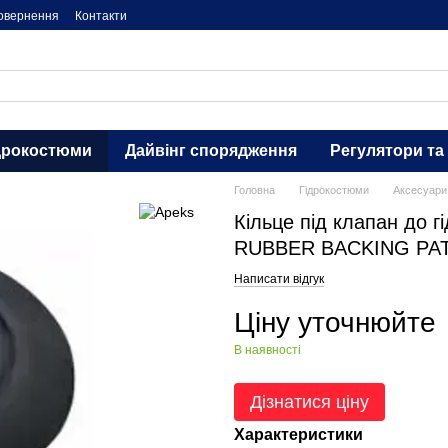
повернення
Контакти
дрокостюми
Дайвінг спорядження
Регулятори та
Головна
Гідрокостюми
Аксесуари
Кільце під клапан до г
RUBBER BACKING PAT
Написати відгук
Ціну уточнюйте
В наявності
Дізнатися ціну
Характеристики