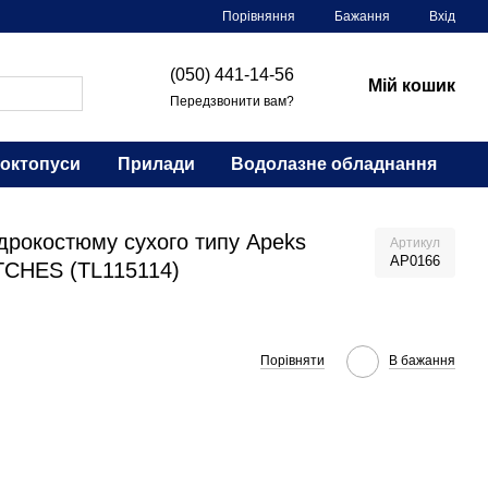
Порівняння
Бажання
Вхід
(050) 441-14-56
Мій кошик
Передзвонити вам?
 октопуси
Прилади
Водолазне обладнання
iдрокостюму сухого типу Apeks
Артикул
AP0166
CHES (TL115114)
Порівняти
В бажання