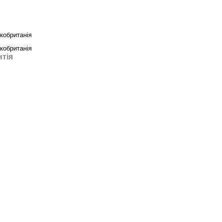
кобританія
кобританія
нтія