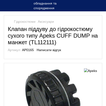
Гідрокостюми
Аксесуари
Клапан пiддуву до гiдрокостюму
сухого типу Apeks CUFF DUMP на
манжет (TL112111)
Артикул:
AP0165
Написати відгук