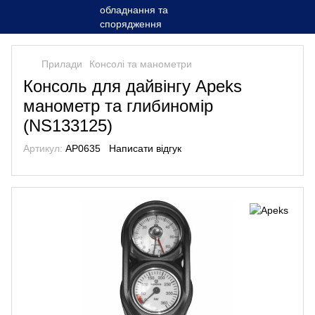
Прилади
Консолі та манометри
Консоль для дайвінгу Apeks
манометр та глибиномір
(NS133125)
Артикул:
AP0635
Написати відгук