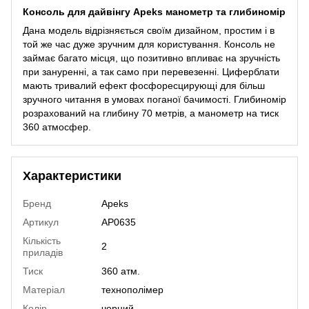
Консоль для дайвінгу Apeks манометр та глибиномір
Дана модель відрізняється своїм дизайном, простим і в
той же час дуже зручним для користування. Консоль не
займає багато місця, що позитивно впливає на зручність
при зануренні, а так само при перевезенні. Циферблати
мають тривалий ефект фосфоресцирующі для більш
зручного читання в умовах поганої бачимості. Глибиномір
розрахований на глибину 70 метрів, а манометр на тиск
360 атмосфер.
Характеристики
Бренд
Apeks
Артикул
AP0635
Кількість
2
приладів
Тиск
360 атм.
Матеріал
технополімер
Колір
чорний