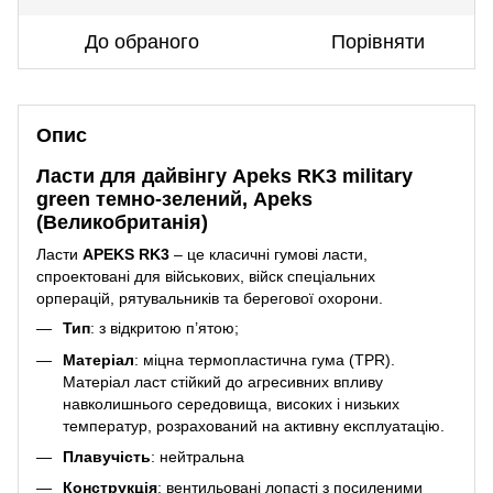
До обраного
Порівняти
Опис
Ласти для дайвінгу Apeks RK3 military
green темно-зелений, Apeks
(Великобританія)
Ласти
APEKS RK3
– це класичні гумові ласти,
спроектованi для військових, війск спеціальних
орперацій, рятувальників та берегової охорони.
Тип
: з відкритою п’ятою;
Матеріал
: міцна термопластична гума (TPR).
Матеріал ласт стійкий до агресивних впливу
навколишнього середовища, високих і низьких
температур, розрахований на активну експлуатацію.
Плавучість
: нейтральна
Конструкція
: вентильовані лопасті з посиленими