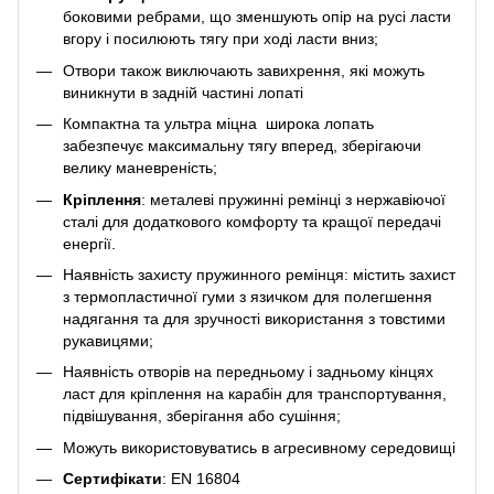
боковими ребрами, що зменшують опір на русі ласти
вгору і посилюють тягу при ході ласти вниз;
Отвори також виключають завихрення, які можуть
виникнути в задній частині лопаті
Компактна та ультра міцна широка лопать
забезпечує максимальну тягу вперед, зберігаючи
велику маневреність;
Кріплення
: металеві пружинні ремінці з нержавіючої
сталі для додаткового комфорту та кращої передачі
енергії.
Наявність захисту пружинного ремінця: містить захист
з термопластичної гуми з язичком для полегшення
надягання та для зручності використання з товстими
рукавицями;
Наявність отворів на передньому і задньому кінцях
ласт для кріплення на карабін для транспортування,
підвішування, зберігання або сушіння;
Можуть використовуватись в агресивному середовищі
Сертифікати
: EN 16804