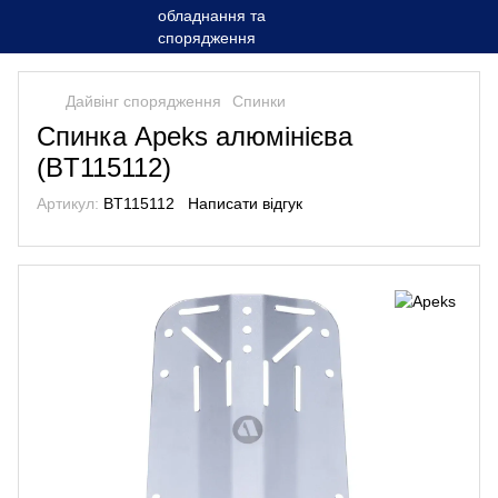
Дайвінг спорядження
Спинки
Спинка Apeks алюмінієва
(BT115112)
Артикул:
BT115112
Написати відгук